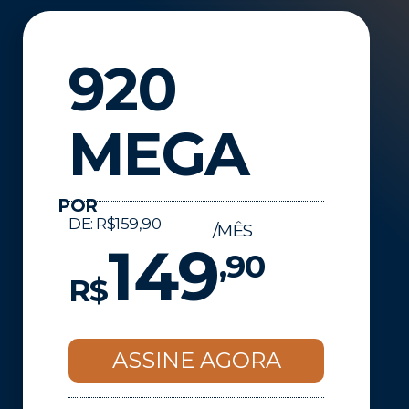
920
MEGA
POR
DE: R$159,90
/MÊS
149
,90
R$
ASSINE AGORA