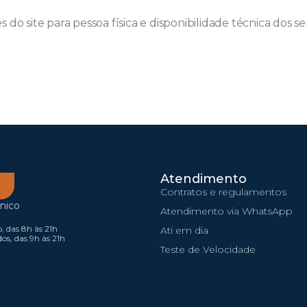
do site para pessoa física e disponibilidade técnica dos se
Atendimento
Contratos e regulamentos
nico
Atendimento via WhatsApp
 das 8h às 21h
Ati em dia
os, das 9h às 21h
Teste de Velocidade