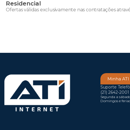
Residencial
Ofertas válidas exclusivamente nas contratações através 
Minha ATI
Suporte Telefô
(21) 2642-2001
Segunda a sábado,
Domingos e feriad