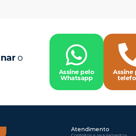
inar
o
Assine pelo
Assine 
Whatsapp
telef
Atendimento
Contratos e regulamentos