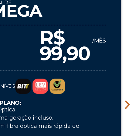
L DE
MEGA
R$
/MÊS
99,90
NÍVEIS
 PLANO:
ptica.
ima geração incluso.
m fibra óptica mais rápida de