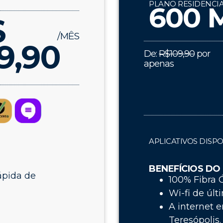
PLANO RESIDENCIA
600 
$
/MÊS
9,90
De:
R$109,90
por
apenas
APLICATIVOS DISPO
BENEFÍCIOS DO
ápida de
100% Fibra Ó
Wi-fi de últ
A internet e
Teresópolis.